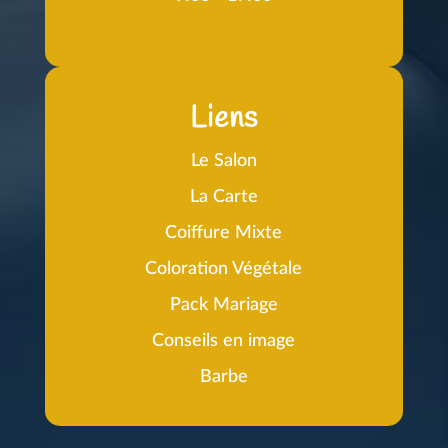
Liens
Le Salon
La Carte
Coiffure Mixte
Coloration Végétale
Pack Mariage
Conseils en image
Barbe